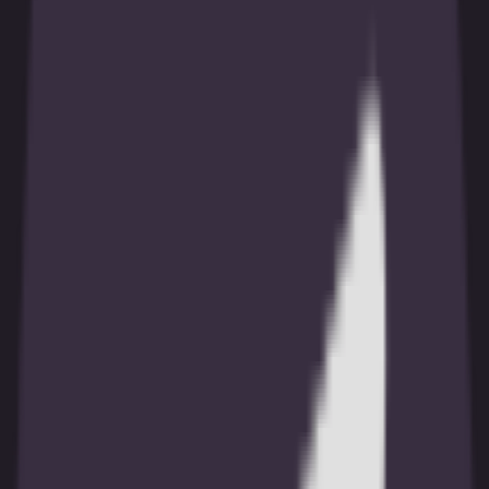
Croupier en direct
Provably Fair
Blog
Telegram
Assistance