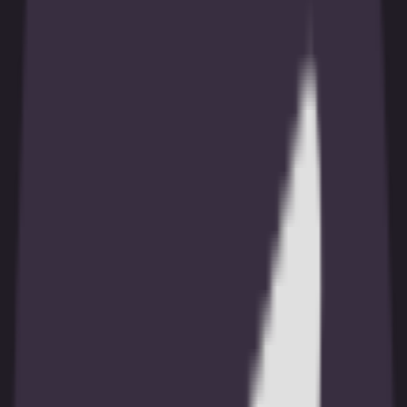
Croupier en direct
Provably Fair
Blog
Telegram
Assistance