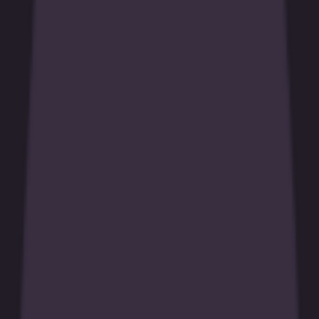
High Roller
Nouveaux jeux
Haut RTP