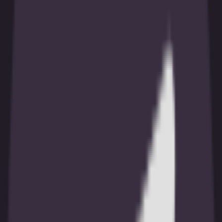
Croupier en direct
Provably Fair
Blog
Telegram
Assistance