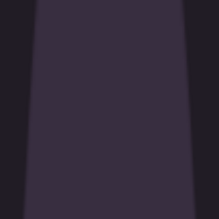
Promotions
Tournois
Studios