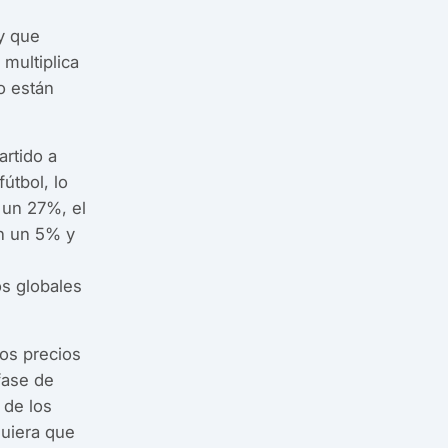
ay que
 multiplica
o están
artido a
útbol, lo
 un 27%, el
on un 5% y
n
os globales
los precios
fase de
 de los
quiera que