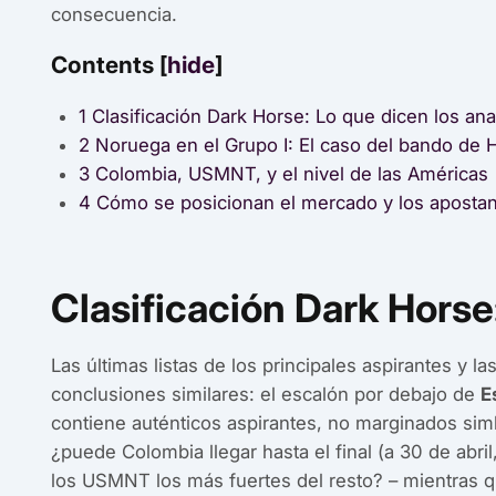
consecuencia.
Contents
[
hide
]
1
Clasificación Dark Horse: Lo que dicen los ana
2
Noruega en el Grupo I: El caso del bando de 
3
Colombia, USMNT, y el nivel de las Américas
4
Cómo se posicionan el mercado y los aposta
Clasificación Dark Horse:
Las últimas listas de los principales aspirantes y 
conclusiones similares: el escalón por debajo de
E
contiene auténticos aspirantes, no marginados sim
¿puede Colombia llegar hasta el final (a 30 de abri
los USMNT los más fuertes del resto? – mientras q