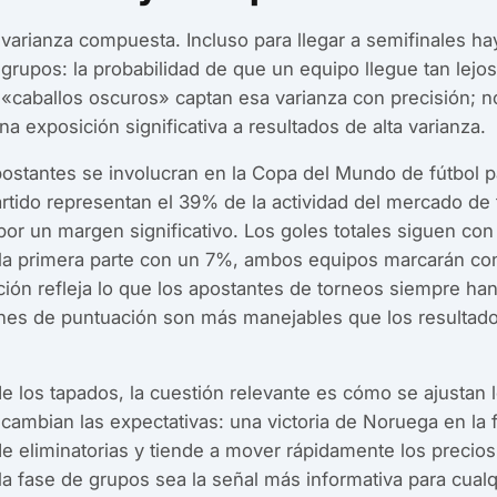
 varianza compuesta. Incluso para llegar a semifinales h
grupos: la probabilidad de que un equipo llegue tan lejos
 «caballos oscuros» captan esa varianza con precisión; n
 exposición significativa a resultados de alta varianza.
ostantes se involucran en la Copa del Mundo de fútbol p
rtido representan el 39% de la actividad del mercado de f
por un margen significativo. Los goles totales siguen con
n la primera parte con un 7%, ambos equipos marcarán c
ución refleja lo que los apostantes de torneos siempre ha
rones de puntuación son más manejables que los resultad
de los tapados, la cuestión relevante es cómo se ajustan 
 cambian las expectativas: una victoria de Noruega en la 
de eliminatorias y tiende a mover rápidamente los precios
la fase de grupos sea la señal más informativa para cual