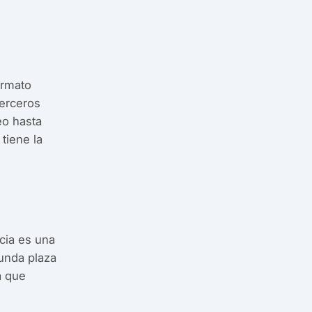
ormato
erceros
eo hasta
tiene la
ncia es una
gunda plaza
a que