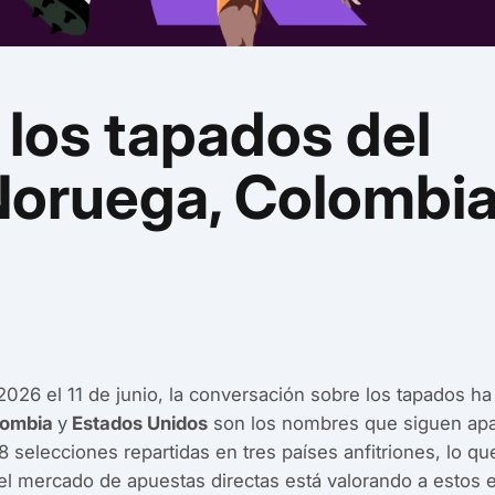
 los tapados del
Noruega, Colombia
2026 el 11 de junio, la conversación sobre los tapados h
lombia
y
Estados Unidos
son los nombres que siguen ap
 selecciones repartidas en tres países anfitriones, lo q
el mercado de apuestas directas está valorando a estos 