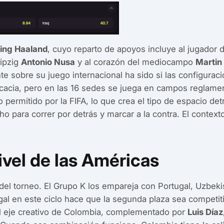
ling Haaland
, cuyo reparto de apoyos incluye al jugador d
eipzig
Antonio Nusa
y al corazón del mediocampo
Martin
e sobre su juego internacional ha sido si las configurac
icacia, pero en las 16 sedes se juega en campos reglam
ermitido por la FIFA, lo que crea el tipo de espacio det
 para correr por detrás y marcar a la contra. El contexto
vel de las Américas
el torneo. El Grupo K los empareja con Portugal, Uzbekis
gal en este ciclo hace que la segunda plaza sea competi
l eje creativo de Colombia, complementado por
Luis Díaz