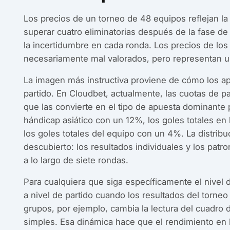
Los precios de un torneo de 48 equipos reflejan la
superar cuatro eliminatorias después de la fase de 
la incertidumbre en cada ronda. Los precios de los
necesariamente mal valorados, pero representan una
La imagen más instructiva proviene de cómo los ap
partido. En Cloudbet, actualmente, las cuotas de pa
que las convierte en el tipo de apuesta dominante 
hándicap asiático con un 12%, los goles totales e
los goles totales del equipo con un 4%.
La distrib
descubierto: los resultados individuales y los pat
a lo largo de siete rondas.
Para cualquiera que siga específicamente el nivel 
a nivel de partido cuando los resultados del torneo
grupos, por ejemplo, cambia la lectura del cuadro 
simples. Esa dinámica hace que el rendimiento en 