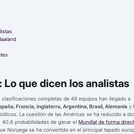
listas
Haaland
ntes
 Lo que dicen los analistas
las clasificaciones completas de 48 equipos han llegado a
spaña, Francia, Inglaterra, Argentina, Brasil, Alemania
y
bólicos. La cuestión de las Américas se ha reducido a d
l, 40,6 probabilidades de ganar el
Mundial de forma direc
ue Noruega se ha convertido en el principal tapado euro