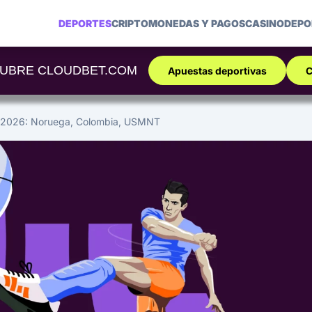
DEPORTES
CRIPTOMONEDAS Y PAGOS
CASINO
DEPO
UBRE CLOUDBET.COM
Apuestas deportivas
C
al 2026: Noruega, Colombia, USMNT