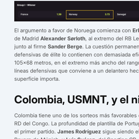
El argumento a favor de Noruega comienza con
Er
de Madrid
Alexander Sørloth
, al extremo del RB L
junto al firme
Sander Berge
. La cuestión permanent
defensivas de élite lo contienen con demasiada ef
105×68 metros, en el extremo más ancho del rango p
líneas defensivas que conviene a un delantero hecho
superficie importa.
Colombia, USMNT, y el ni
Colombia tiene uno de los sorteos más favorables d
RD del Congo. La profundidad de plantilla de Portu
el primer partido.
James Rodríguez
sigue siendo e