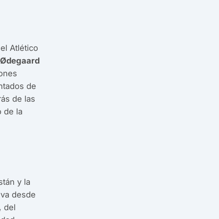
el Atlético
 Ødegaard
iones
entados de
rás de las
 de la
tán y la
tiva desde
, del