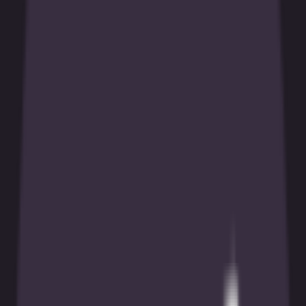
Windhunderennen
Blog
Telegram
Kundenbetreuung