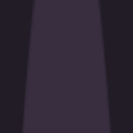
Casino
eSport
Alle Spiele
🌟
Pulse