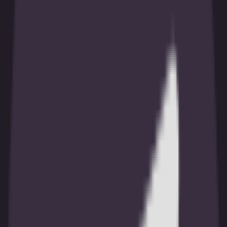
Live-Dealer
Provably Fair
Blog
Telegram
Kundenbetreuung