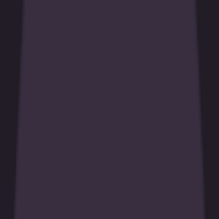
High Roller
Neue Spiele
Hohes RTP