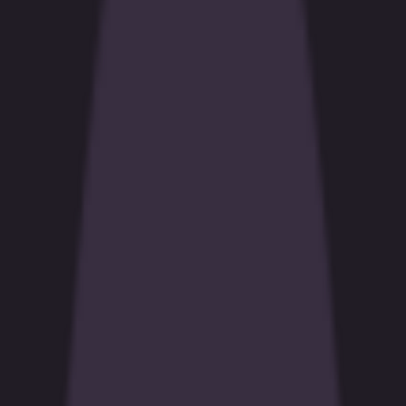
Casino
eSport
Alle Spiele
🌟
Pulse