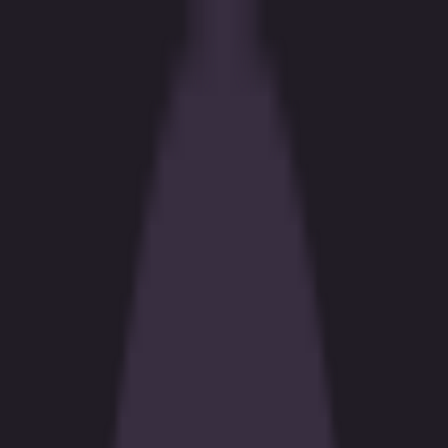
Sport