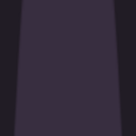
Aktionen
Turniere
Studios