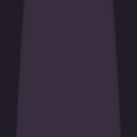
Aktionen
Turniere
Studios