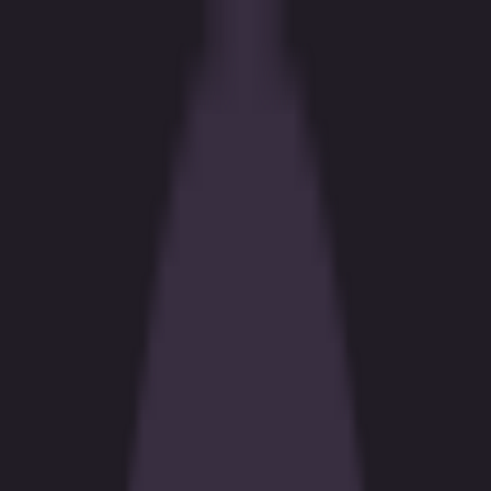
Sport