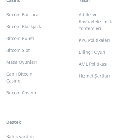
Casino
Yasal
Bitcoin Baccarat
Adillik ve
Rastgelelik Testi
Bitcoin Blackjack
Yöntemleri
Bitcoin Ruleti
KYC Politikaları
Bitcoin Slot
Bilinçli Oyun
Masa Oyunları
AML Politikası
Canlı Bitcoin
Hizmet Şartları
Casino
Bitcoin Casino
Destek
Bahis yardım