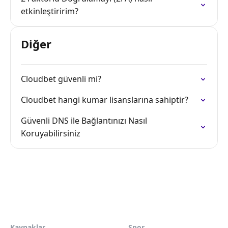
etkinleştiririm?
Diğer
Cloudbet güvenli mi?
Cloudbet hangi kumar lisanslarına sahiptir?
Güvenli DNS ile Bağlantınızı Nasıl
Koruyabilirsiniz
Kaynaklar
Spor