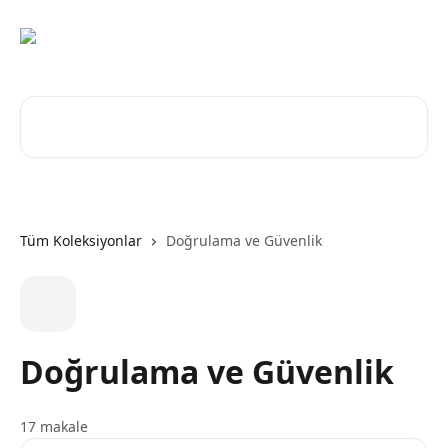
Ana içeriğe geç
Makale ara...
Tüm Koleksiyonlar
Doğrulama ve Güvenlik
Doğrulama ve Güvenlik
17 makale