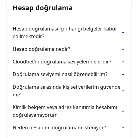
Hesap doğrulama
Hesap doğrulaması için hangi belgeler kabul
edilmektedir?
Hesap doğrulama nedir?
Cloudbet'in doğrulama seviyeleri nelerdir?
Doğrulama seviyemi nasıl öğrenebilirim?
Doğrulama sırasında kişisel verilerim güvende
mi?
Kimlik belgem veya adres kanıtımla hesabımı
doğrulayamıyorum
Neden hesabımı doğrulamam isteniyor?