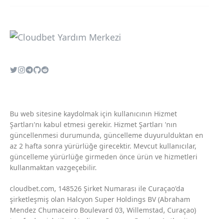
Bu web sitesine kaydolmak için kullanıcının
Hizmet
Şartları
'nı kabul etmesi gerekir.
Hizmet Şartları
'nın
güncellenmesi durumunda, güncelleme duyurulduktan en
az 2 hafta sonra yürürlüğe girecektir. Mevcut kullanıcılar,
güncelleme yürürlüğe girmeden önce ürün ve hizmetleri
kullanmaktan vazgeçebilir.
cloudbet.com, 148526 Şirket Numarası ile Curaçao'da
şirketleşmiş olan Halcyon Super Holdings BV (Abraham
Mendez Chumaceiro Boulevard 03, Willemstad, Curaçao)