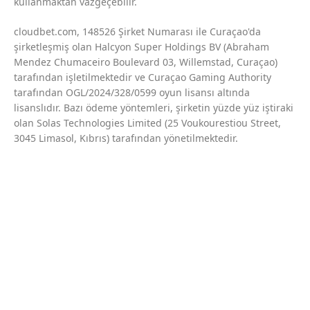
kullanmaktan vazgeçebilir.
cloudbet.com, 148526 Şirket Numarası ile Curaçao'da
şirketleşmiş olan Halcyon Super Holdings BV (Abraham
Mendez Chumaceiro Boulevard 03, Willemstad, Curaçao)
tarafından işletilmektedir ve Curaçao Gaming Authority
tarafından OGL/2024/328/0599 oyun lisansı altında
lisanslıdır. Bazı ödeme yöntemleri, şirketin yüzde yüz iştiraki
olan Solas Technologies Limited (25 Voukourestiou Street,
3045 Limasol, Kıbrıs) tarafından yönetilmektedir.