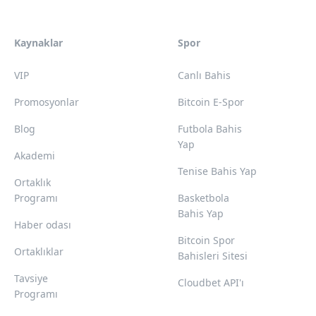
Kaynaklar
Spor
VIP
Canlı Bahis
Promosyonlar
Bitcoin E-Spor
Blog
Futbola Bahis
Yap
Akademi
Tenise Bahis Yap
Ortaklık
Programı
Basketbola
Bahis Yap
Haber odası
Bitcoin Spor
Ortaklıklar
Bahisleri Sitesi
Tavsiye
Cloudbet API'ı
Programı