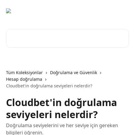
Ana içeriğe geç
Makale ara...
Tüm Koleksiyonlar
Doğrulama ve Güvenlik
Hesap doğrulama
Cloudbet'in doğrulama seviyeleri nelerdir?
Cloudbet'in doğrulama
seviyeleri nelerdir?
Doğrulama seviyelerini ve her seviye için gereken
bilgileri öğrenin.