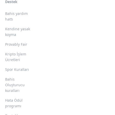
Destek
Bahis yardım
hattı
Kendine yasak
koyma
Provably Fair
Kripto İşlem
Ücretleri
Spor Kuralları
Bahis
Oluşturucu
kuralları
Hata Ödül
programı