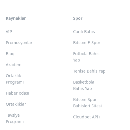
Kaynaklar
Spor
VIP
Canlı Bahis
Promosyonlar
Bitcoin E-Spor
Blog
Futbola Bahis
Yap
Akademi
Tenise Bahis Yap
Ortaklık
Programı
Basketbola
Bahis Yap
Haber odası
Bitcoin Spor
Ortaklıklar
Bahisleri Sitesi
Tavsiye
Cloudbet API'ı
Programı