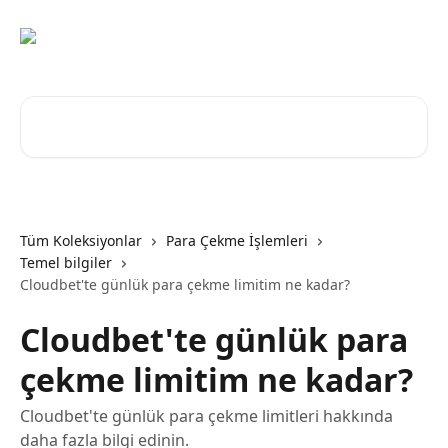
Ana içeriğe geç
Makale ara...
Tüm Koleksiyonlar
Para Çekme İşlemleri
Temel bilgiler
Cloudbet'te günlük para çekme limitim ne kadar?
Cloudbet'te günlük para
çekme limitim ne kadar?
Cloudbet'te günlük para çekme limitleri hakkında
daha fazla bilgi edinin.