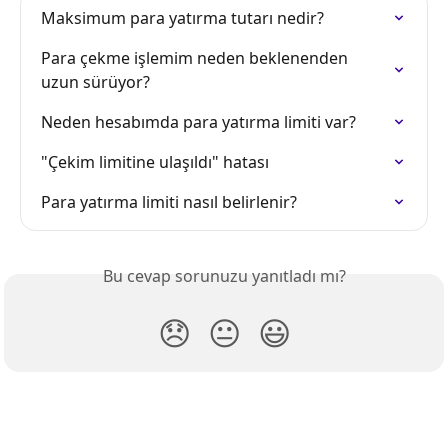
Maksimum para yatırma tutarı nedir?
Para çekme işlemim neden beklenenden 
uzun sürüyor?
Neden hesabımda para yatırma limiti var?
"Çekim limitine ulaşıldı" hatası
Para yatırma limiti nasıl belirlenir?
Bu cevap sorunuzu yanıtladı mı?
😞
😐
😃