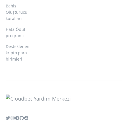
Bahis
Oluşturucu
kuralları
Hata Ödül
programı
Desteklenen
kripto para
birimleri