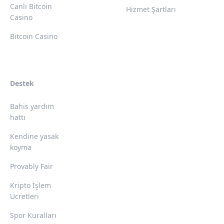
Canlı Bitcoin
Hizmet Şartları
Casino
Bitcoin Casino
Destek
Bahis yardım
hattı
Kendine yasak
koyma
Provably Fair
Kripto İşlem
Ücretleri
Spor Kuralları