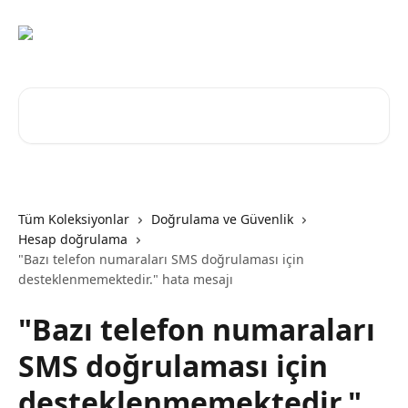
Ana içeriğe geç
Makale ara...
Tüm Koleksiyonlar
Doğrulama ve Güvenlik
Hesap doğrulama
"Bazı telefon numaraları SMS doğrulaması için
desteklenmemektedir." hata mesajı
"Bazı telefon numaraları
SMS doğrulaması için
desteklenmemektedir."