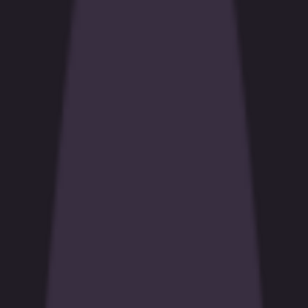
คาสิโน
อีสปอร์ต
กีฬาทั้งหมด
🌟
Pulse
ระหว่างเกม