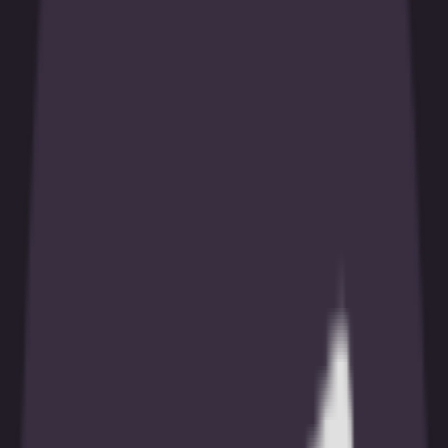
การแข่งขัน
ทั้งหมด
กติกาแบบออสเตรเลีย
กอล์ฟ
การเมือง
เกรย์ฮาวด์
แข่งม้า
คริกเก็ต
จักรยาน
เทนนิส
บาสเก็ตบอล
เบสบอล
แบดมินตัน
ปิงปอง
ฟุตบอล
มวยสากล
มอเตอร์ สปอร์ต