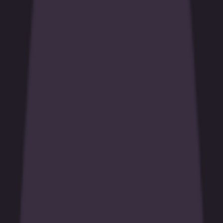
ผู้สร้างเดิมพัน
โปรโมชั่น