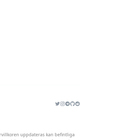
villkoren
uppdateras kan befintliga