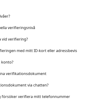
ivåer?
ella verifieringsnivå
vid verifiering?
ifieringen med mitt ID-kort eller adressbevis
t konto?
mina verifikationsdokument
ationsdokument via chatten?
ag försöker verifiera mitt telefonnummer