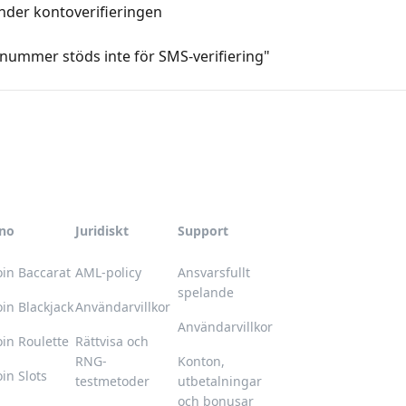
 under kontoverifieringen
nummer stöds inte för SMS-verifiering"
ino
Juridiskt
Support
oin Baccarat
AML-policy
Ansvarsfullt
spelande
oin Blackjack
Användarvillkor
Användarvillkor
oin Roulette
Rättvisa och
RNG-
Konton,
oin Slots
testmetoder
utbetalningar
och bonusar