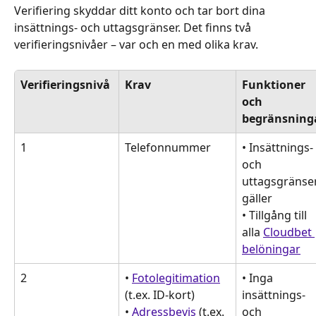
Verifiering skyddar ditt konto och tar bort dina 
insättnings- och uttagsgränser. Det finns två 
verifieringsnivåer – var och en med olika krav. 
Verifieringsnivå
Krav
Funktioner 
och 
begränsning
1
Telefonnummer
• Insättnings- 
och 
uttagsgränser
gäller
• Tillgång till 
alla 
Cloudbet 
belöningar
2
• 
Fotolegitimation
• Inga 
(t.ex. ID-kort)
insättnings- 
• 
Adressbevis
 (t.ex. 
och 