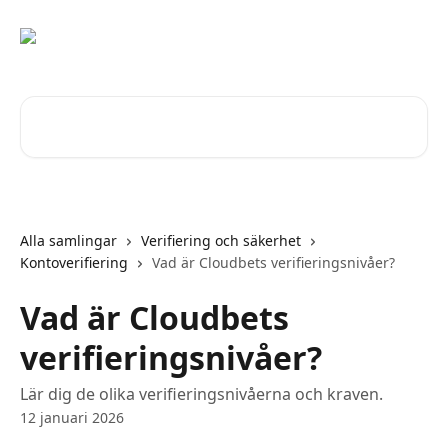
Hoppa till huvudinnehåll
Sök bland våra artiklar …
Alla samlingar
Verifiering och säkerhet
Kontoverifiering
Vad är Cloudbets verifieringsnivåer?
Vad är Cloudbets
verifieringsnivåer?
Lär dig de olika verifieringsnivåerna och kraven.
12 januari 2026