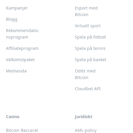
Kampanjer
Esport med
Bitcoin
Blogg
Virtuell sport
Rekommendatio
nsprogram
Spela på fotboll
Affiliateprogram
Spela på tennis
Välkomstpaket
Spela på basket
Mediasida
Odds med
Bitcoin
Cloudbet API
Casino
Juridiskt
Bitcoin Baccarat
AML-policy