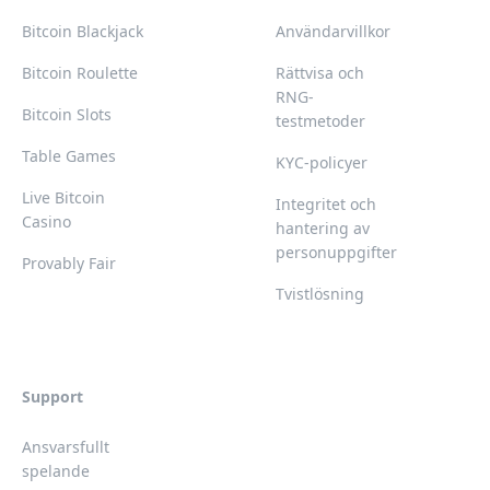
Bitcoin Blackjack
Användarvillkor
Bitcoin Roulette
Rättvisa och
RNG-
Bitcoin Slots
testmetoder
Table Games
KYC-policyer
Live Bitcoin
Integritet och
Casino
hantering av
personuppgifter
Provably Fair
Tvistlösning
Support
Ansvarsfullt
spelande