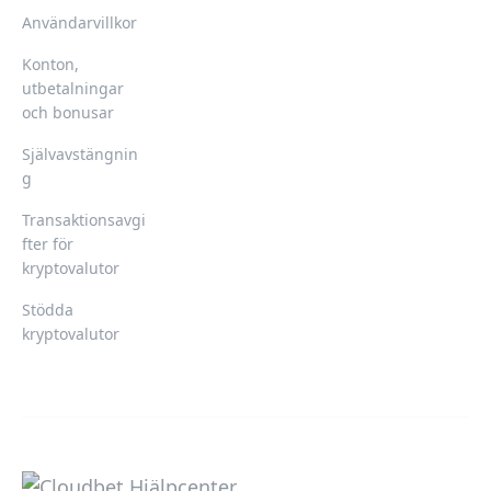
Användarvillkor
Konton,
utbetalningar
och bonusar
Självavstängnin
g
Transaktionsavgi
fter för
kryptovalutor
Stödda
kryptovalutor