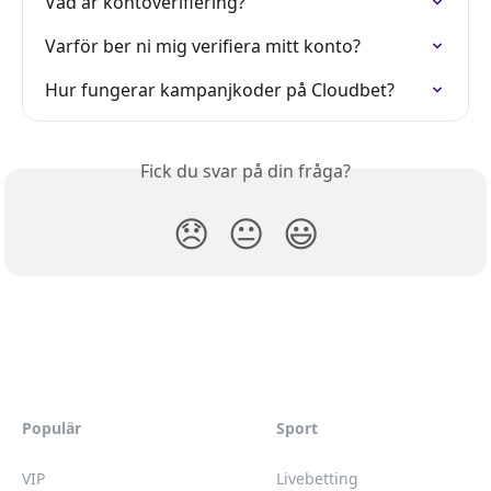
Vad är kontoverifiering?
Varför ber ni mig verifiera mitt konto?
Hur fungerar kampanjkoder på Cloudbet?
Fick du svar på din fråga?
😞
😐
😃
Populär
Sport
VIP
Livebetting