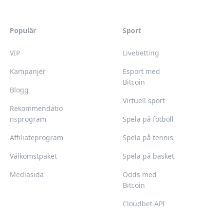
Populär
Sport
VIP
Livebetting
Kampanjer
Esport med
Bitcoin
Blogg
Virtuell sport
Rekommendatio
nsprogram
Spela på fotboll
Affiliateprogram
Spela på tennis
Välkomstpaket
Spela på basket
Mediasida
Odds med
Bitcoin
Cloudbet API