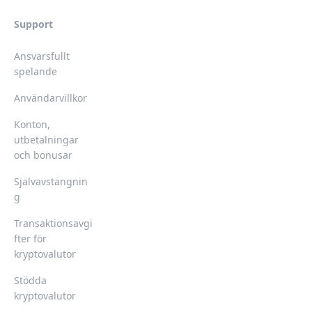
Support
Ansvarsfullt
spelande
Användarvillkor
Konton,
utbetalningar
och bonusar
Självavstängnin
g
Transaktionsavgi
fter för
kryptovalutor
Stödda
kryptovalutor