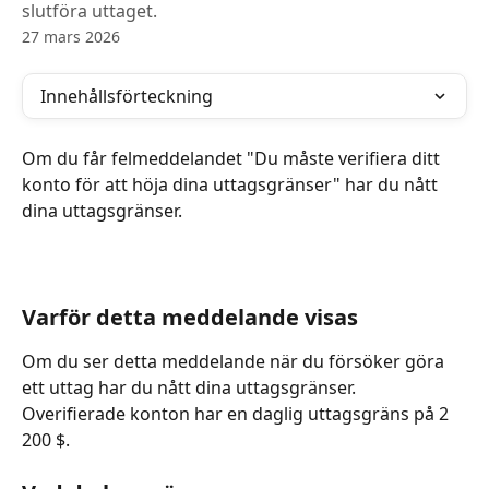
slutföra uttaget.
27 mars 2026
Innehållsförteckning
Om du får felmeddelandet "Du måste verifiera ditt 
konto för att höja dina uttagsgränser" har du nått 
dina uttagsgränser.
Varför detta meddelande visas
Om du ser detta meddelande när du försöker göra 
ett uttag har du nått dina uttagsgränser. 
Overifierade konton har en daglig uttagsgräns på 2 
200 $.