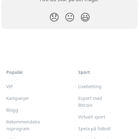
😞
😐
😃
Populär
Sport
VIP
Livebetting
Kampanjer
Esport med
Bitcoin
Blogg
Virtuell sport
Rekommendatio
nsprogram
Spela på fotboll