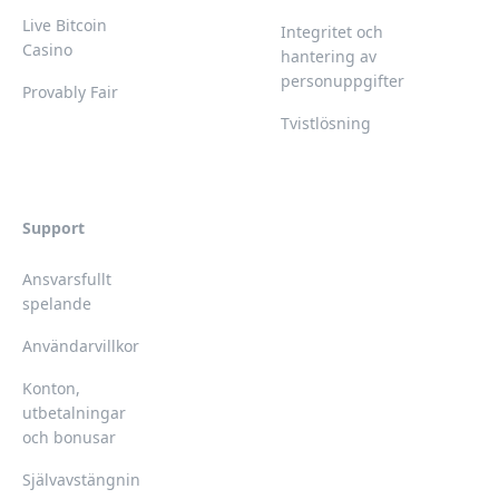
Live Bitcoin
Integritet och
Casino
hantering av
personuppgifter
Provably Fair
Tvistlösning
Support
Ansvarsfullt
spelande
Användarvillkor
Konton,
utbetalningar
och bonusar
Självavstängnin