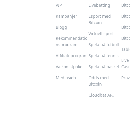
VIP
Livebetting
Bitc
Kampanjer
Esport med
Bitc
Bitcoin
Blogg
Bitc
Virtuell sport
Rekommendatio
Bitc
nsprogram
Spela på fotboll
Tab
Affiliateprogram
Spela på tennis
Live
Välkomstpaket
Spela på basket
Casi
Mediasida
Odds med
Prov
Bitcoin
Cloudbet API