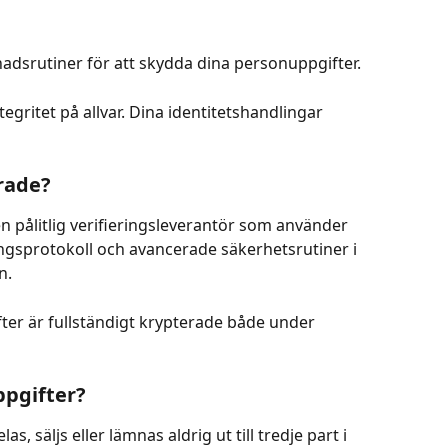
evnadsrutiner för att skydda dina personuppgifter.
egritet på allvar. Dina identitetshandlingar 
rade?
 pålitlig verifieringsleverantör som använder 
gsprotokoll och avancerade säkerhetsrutiner i 
n.
r är fullständigt krypterade både under 
ppgifter?
s, säljs eller lämnas aldrig ut till tredje part i 