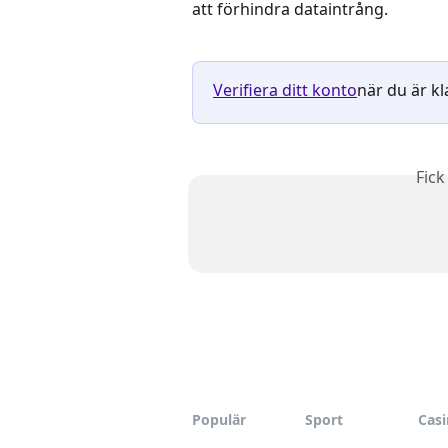
att förhindra dataintrång.
Verifiera ditt konto
när du är kla
Fick
Populär
Sport
Cas