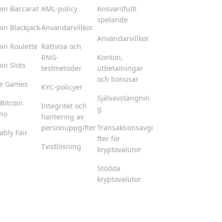
oin Baccarat
AML-policy
Ansvarsfullt
spelande
oin Blackjack
Användarvillkor
Användarvillkor
oin Roulette
Rättvisa och
RNG-
Konton,
oin Slots
testmetoder
utbetalningar
och bonusar
le Games
KYC-policyer
Självavstängnin
 Bitcoin
Integritet och
g
no
hantering av
personuppgifter
Transaktionsavgi
ably Fair
fter för
Tvistlösning
kryptovalutor
Stödda
kryptovalutor