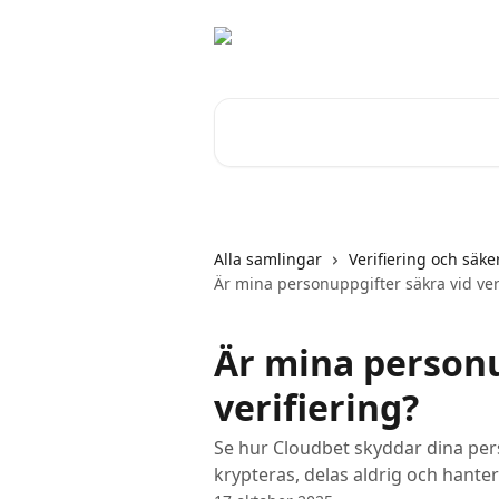
Hoppa till huvudinnehåll
Sök bland våra artiklar …
Alla samlingar
Verifiering och säke
Är mina personuppgifter säkra vid ver
Är mina personu
verifiering?
Se hur Cloudbet skyddar dina per
krypteras, delas aldrig och hanter