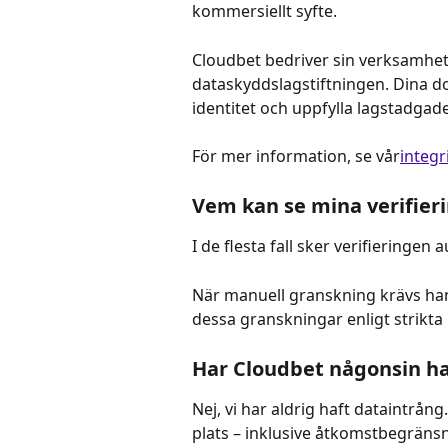
kommersiellt syfte.
Cloudbet bedriver sin verksamhet
dataskyddslagstiftningen. Dina do
identitet och uppfylla lagstadgade
För mer information, se vår
integr
Vem kan se mina verifier
I de flesta fall sker verifieringen 
När manuell granskning krävs han
dessa granskningar enligt strikta 
Har Cloudbet någonsin ha
Nej, vi har aldrig haft dataintrån
plats – inklusive åtkomstbegräns