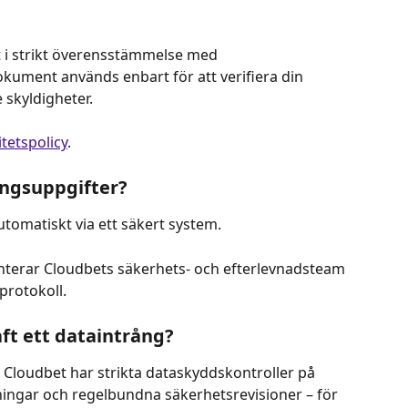
 i strikt överensstämmelse med 
kument används enbart för att verifiera din 
 skyldigheter.  
itetspolicy
.
ingsuppgifter?
automatiskt via ett säkert system.  
terar Cloudbets säkerhets- och efterlevnadsteam 
protokoll.
ft ett dataintrång?
g. Cloudbet har strikta dataskyddskontroller på 
ningar och regelbundna säkerhetsrevisioner – för 