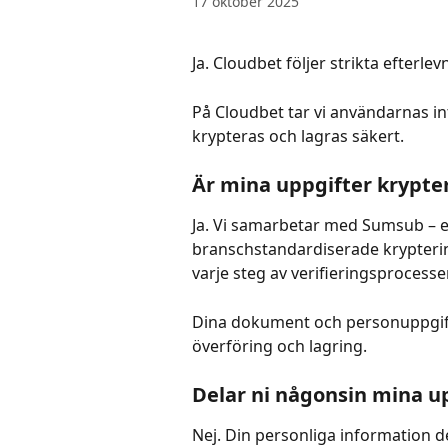
17 oktober 2025
Ja. Cloudbet följer strikta efterl
På Cloudbet tar vi användarnas int
krypteras och lagras säkert.
Är mina uppgifter krypte
Ja. Vi samarbetar med Sumsub – en
branschstandardiserade krypterin
varje steg av verifieringsprocesse
Dina dokument och personuppgifte
överföring och lagring.
Delar ni någonsin mina u
Nej. Din personliga information dela