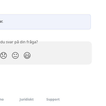
r.
 du svar på din fråga?
😞
😐
😃
ino
Juridiskt
Support