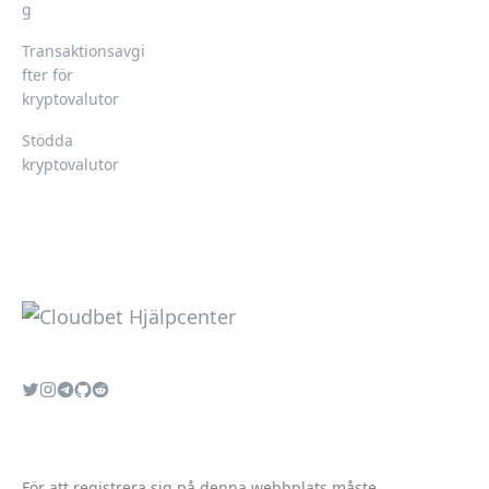
g
Transaktionsavgi
fter för
kryptovalutor
Stödda
kryptovalutor
För att registrera sig på denna webbplats måste