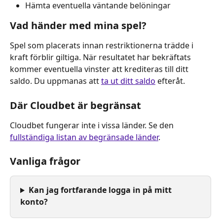
Hämta eventuella väntande belöningar
Vad händer med mina spel?
Spel som placerats innan restriktionerna trädde i 
kraft förblir giltiga. När resultatet har bekräftats 
kommer eventuella vinster att krediteras till ditt 
saldo. Du uppmanas att 
ta ut ditt saldo
 efteråt.
Där Cloudbet är begränsat
Cloudbet fungerar inte i vissa länder. Se den 
fullständiga listan av begränsade länder
.
Vanliga frågor
Kan jag fortfarande logga in på mitt 
konto?