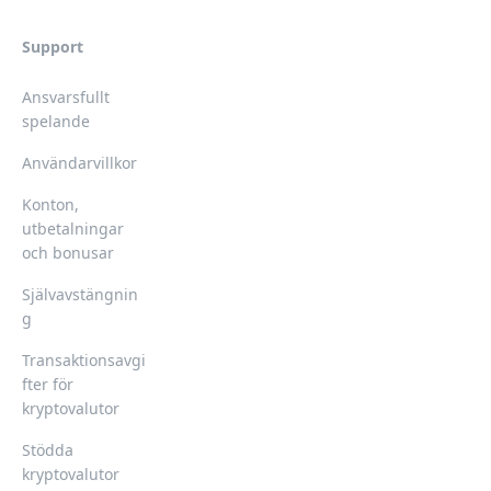
Support
Ansvarsfullt
spelande
Användarvillkor
Konton,
utbetalningar
och bonusar
Självavstängnin
g
Transaktionsavgi
fter för
kryptovalutor
Stödda
kryptovalutor