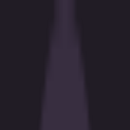
Sport