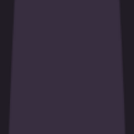
High roller
Nya spel
Hög RTP