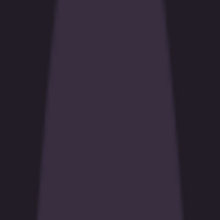
Casino
E-sport
Alla spel
🌟
Pulse