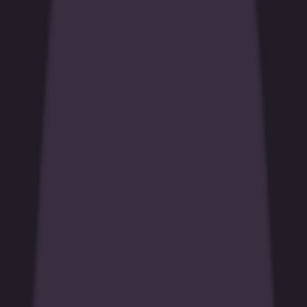
Kampanjer
Turneringar
Studior