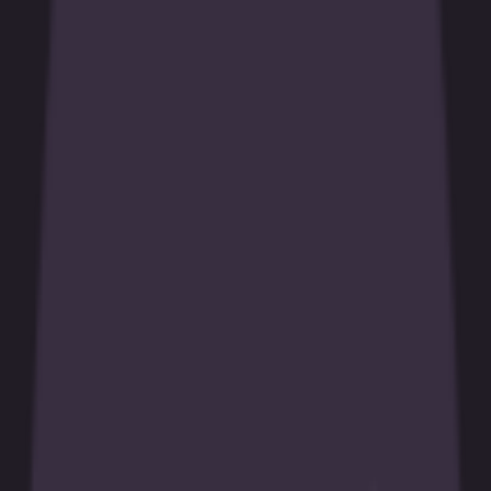
High roller
Nya spel
Hög RTP