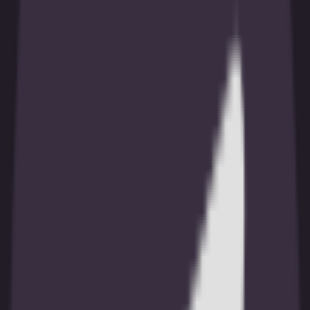
Live-dealer
Bevisat rättvist
Blogg
Telegram
Support