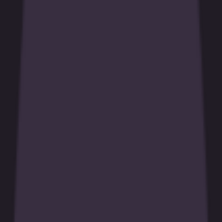
High roller
Nya spel
Hög RTP