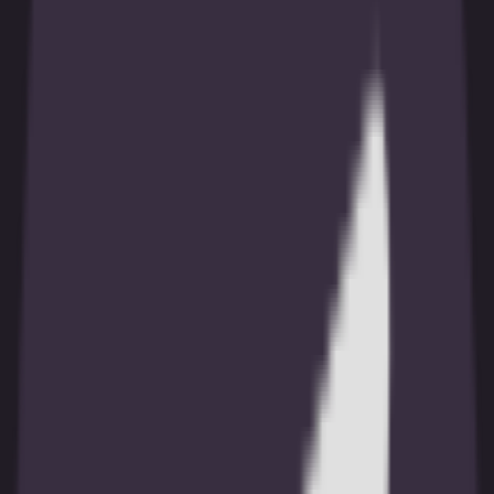
Live-dealer
Bevisat rättvist
Blogg
Telegram
Support