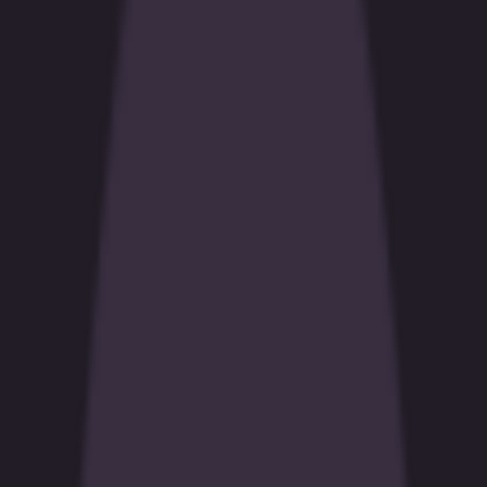
Casino
E-sport
Alla spel
🌟
Pulse