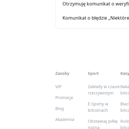
Otrzymuję komunikat o weryfik
Komunikat o błędzie „Niektór
Zasoby
Sport
Kas
VIP
Zakłady w czasie
Baka
rzeczywistym
bitc
Promocje
E-Sporty w
Blac
Blog
bitcoinach
bitc
Akademia
Obstawiaj piłkę
Rule
nożną
bitc