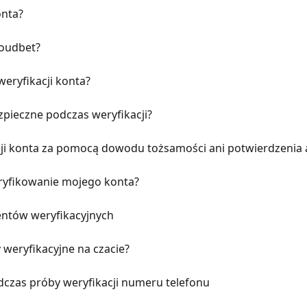
onta?
loudbet?
eryfikacji konta?
pieczne podczas weryfikacji?
ji konta za pomocą dowodu tożsamości ani potwierdzenia
eryfikowanie mojego konta?
entów weryfikacyjnych
weryfikacyjne na czacie?
dczas próby weryfikacji numeru telefonu