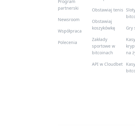
Program
partnerski
Obstawiaj tenis
Slot
bitc
Newsroom
Obstawiaj
koszykówkę
Gry 
Współpraca
Zakłady
Kas
Polecenia
sportowe w
kry
bitcoinach
na 
API w Cloudbet
Kas
bitc