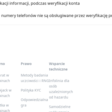
acji informacji, podczas weryfikacji konta
e numery telefonów nie są obsługiwane przez weryfikację p
yno
Prawo
Wsparcie
techniczne
rat w
Metody badania
oinach
uczciwości i RNG
Infolinia dla
osób
kjack w
Polityka KYC
uzależnionych
oinach
od hazardu
Odpowiedzialna
tka w
gra
Samodzielne
oinach