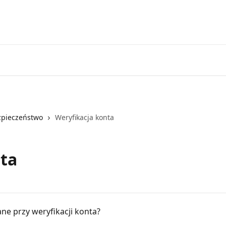
Kas
ezpieczeństwo
Weryfikacja konta
ta
e przy weryfikacji konta?