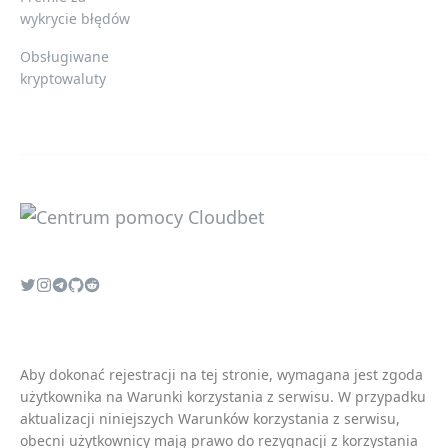
wykrycie błędów
Obsługiwane
kryptowaluty
Aby dokonać rejestracji na tej stronie, wymagana jest zgoda
użytkownika na
Warunki korzystania z serwisu
. W przypadku
aktualizacji niniejszych
Warunków korzystania z serwisu
,
obecni użytkownicy mają prawo do rezygnacji z korzystania