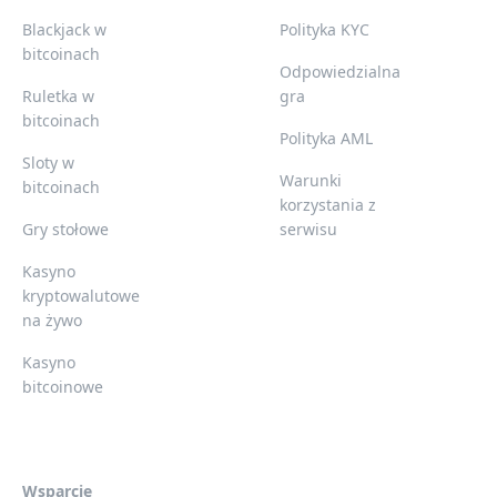
Blackjack w
Polityka KYC
bitcoinach
Odpowiedzialna
Ruletka w
gra
bitcoinach
Polityka AML
Sloty w
Warunki
bitcoinach
korzystania z
Gry stołowe
serwisu
Kasyno
kryptowalutowe
na żywo
Kasyno
bitcoinowe
Wsparcie