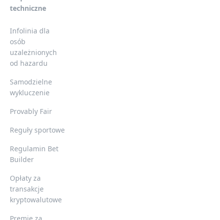
techniczne
Infolinia dla
osób
uzależnionych
od hazardu
Samodzielne
wykluczenie
Provably Fair
Reguły sportowe
Regulamin Bet
Builder
Opłaty za
transakcje
kryptowalutowe
Premie za