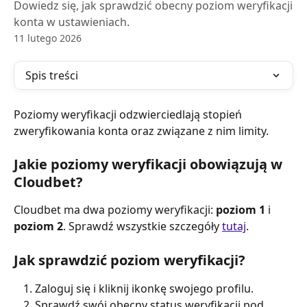
Dowiedz się, jak sprawdzić obecny poziom weryfikacji
konta w ustawieniach.
11 lutego 2026
Spis treści
Poziomy weryfikacji odzwierciedlają stopień 
zweryfikowania konta oraz związane z nim limity.
Jakie poziomy weryfikacji obowiązują w 
Cloudbet?
Cloudbet ma dwa poziomy weryfikacji: 
poziom 1
 i
poziom 2
. Sprawdź wszystkie szczegóły 
tutaj
.
Jak sprawdzić poziom weryfikacji?
Zaloguj się i kliknij ikonkę swojego profilu.
Sprawdź swój obecny status weryfikacji pod 