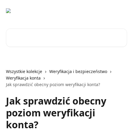
Przejdź do głównej zawartości
Przeszukaj artykuły...
Wszystkie kolekcje
Weryfikacja i bezpieczeństwo
Weryfikacja konta
Jak sprawdzić obecny poziom weryfikacji konta?
Jak sprawdzić obecny
poziom weryfikacji
konta?