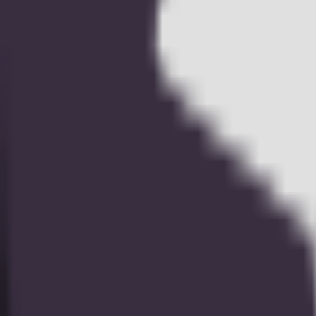
라이브 딜러
입증된 공정성
블로그
텔레그램
지원