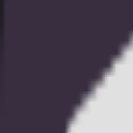
신규 게임
하이 RTP