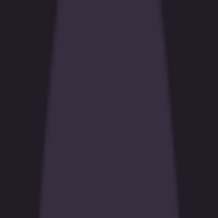
카지노
e스포츠
모든 게임
🌟
Pulse