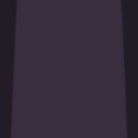
고액 베팅자
신규 게임
하이 RTP