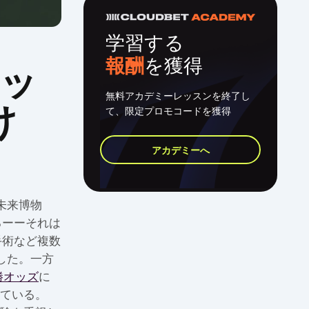
学習する
報酬
を獲得
オッ
無料アカデミーレッスンを終了し
け
て、限定プロモコードを獲得
アカデミーへ
未来博物
るーーそれは
手術など複数
した。一方
勝オッズ
に
ている。