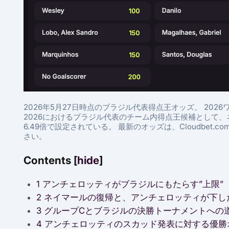
2026年5月27日時点のブラジル代表得点王オッズ。 202
2026におけるブラジル代表のチーム内得点王候補として、
6.49倍で設定されている。 最新のオッズは、Cloudbet.c
さい。
Contents
[
hide
]
1
アンチェロッティがブラジルにもたらす”上限”
2
ネイマールの復帰と、アンチェロッティが下した
3
グループCとブラジルの決勝トーナメントへの
4
アンチェロッティのスカッド発表に対する優勝