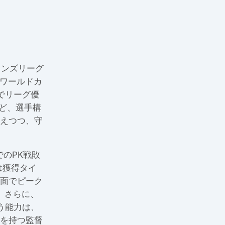
オンズリーグ
てワールドカ
でリーグ優
など、選手構
えつつ、守
のPK戦敗
は獲得タイ
面でピーク
 さらに、
う能力は、
を持つ監督