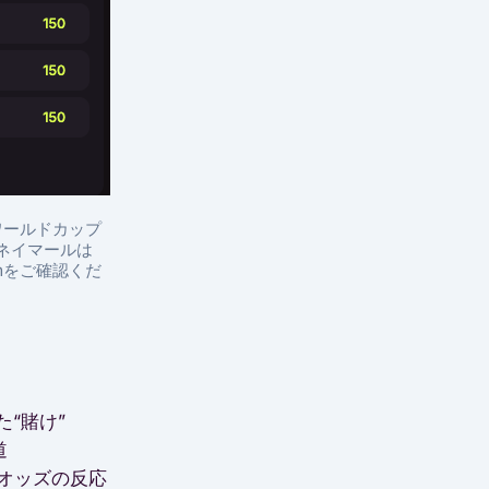
6ワールドカップ
ネイマールは
omをご確認くだ
“賭け”
道
オッズの反応