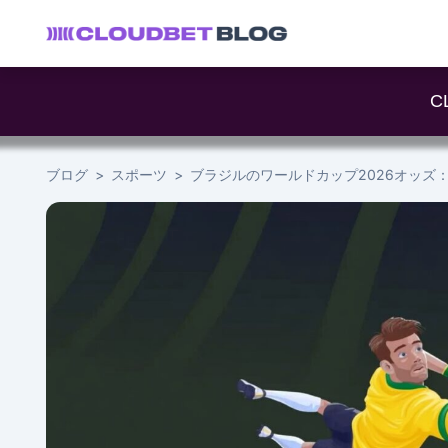
コ
ン
C
テ
ン
ツ
へ
ブログ
スポーツ
ブラジルのワールドカップ2026オッズ
ス
キ
ッ
プ