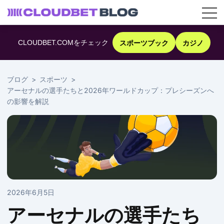
コ
ン
CLOUDBET.COMをチェック
スポーツブック
カジノ
テ
ン
ツ
へ
ブログ
スポーツ
ス
アーセナルの選手たちと2026年ワールドカップ：プレシーズンへ
キ
の影響を解説
ッ
プ
2026年6月5日
アーセナルの選手たち