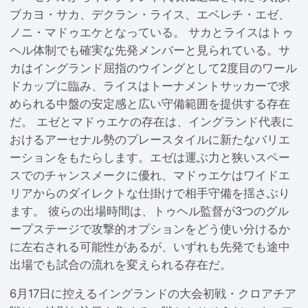
ブカヨ・サカ、デクラン・ライス、エベレチ・エゼ、
ノニ・マドゥエケとなっている。 サカとライスはトゥ
ヘル体制でも確実な先発メンバーと見られている。サ
カはイングランド屈指のウイングとして2度目のワール
ドカップに臨み、ライスはトーナメントサッカーで求
められる中盤の安定感と広い守備範囲を提供する存在
だ。 エゼとマドゥエケの存在は、イングランド代表に
おけるアーセナル勢のプレースタイルに新たなバリエ
ーションをもたらします。エゼは運ぶ力と狭いスペー
スでのチャンスメークに優れ、マドゥエケはワイドエ
リアからのダイレクトな仕掛けで相手守備を揺さぶり
ます。 彼らの出場時間は、トゥヘル監督が3つのグル
ープステージで攻撃的オプションをどう使い分けるか
に左右される可能性があるが、いずれも先発でも途中
出場でも試合の流れを変えられる存在だ。
6月17日に控えるイングランドの大会初戦・クロアチア