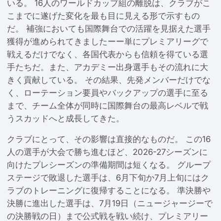
いる。 16人のワールドカップ組の離脱は、クラブがこ
こまでに遂げた変化を最も目に見える形で示すもの
だ。 補強においても国際舞台での活躍を見据えた選手
獲得が進められてきましたーー単にプレミアリーグで
戦えるだけでなく、各国代表からも信頼を得ている選
手たちだ。また、アカデミー出身選手もその流れに大
きく貢献している。 その結果、先発メンバーだけでな
く、ローテーション要員やバックアップの選手に至る
まで、チーム全体が同時に国際舞台の最高レベルで戦
うスカッドへと成長してきた。
クラブにとって、その影響は直接的なものだ。 この16
人の選手が大会で勝ち進むほど、2026-27シーズンに
向けたプレシーズンの準備期間は短くなる。 グループ
ステージで敗退した選手は、6月下旬か7月上旬にはク
ラブのトレーニングに復帰することになる。 準決勝や
決勝に進出した選手は、7月19日（ニュージャージーで
の決勝戦の日）まで公式戦を戦い続け、プレミアリー