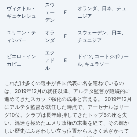
スウ
ヴィクトル・
オランダ、日本、チュ
ェー
F
ギェケレシュ
ニジア
デン
ユリエン・テ
オラ
スウェーデン、日本、
F
ィンバー
ンダ
チュニジア
エク
ピエロ・イン
ドイツ, コートジボワー
アド
E
カピエ
ル, キュラソー
ル
これだけ多くの選手が各国代表に名を連ねているの
は、2019年12月の就任以降、アルテタ監督が継続的に
進めてきたスカッド強化の成果と言える。 2019年12月
にアルテタ監督が就任した時点で、アーセナルはリー
グ10位。クラブは長年維持してきたトップ6の座を失
い、混迷を極めたエメリ政権の末期を経て、その輝か
しい歴史にふさわしい立ち位置から大きく遠ざかって