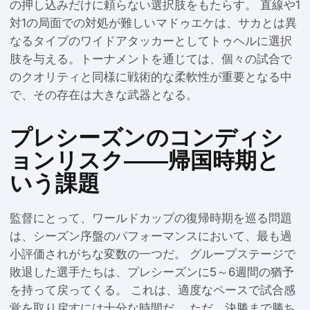
の押し込みだけに頼らない選択肢をもたらす。 直線や1
対1の局面での対処が難しいマドゥエケは、サカとは異
なるタイプのワイドアタッカーとしてトゥヘルに選択
肢を与える。トーナメントを通じては、個々の試合で
のクオリティと同様に戦術的な柔軟性が重要となる中
で、その存在は大きな武器となる。
プレシーズンのコンディシ
ョンリスク――帰国時期と
いう課題
監督にとって、ワールドカップの復帰時期を巡る問題
は、シーズン序盤のパフォーマンスにおいて、最も過
小評価されがちな変数の一つだ。 グループステージで
敗退した選手たちは、プレシーズンに5～6週間の猶予
を持って戻ってくる。 これは、適度なペースで試合感
覚を取り戻すには十分な時間だ。 ただ、決勝まで勝ち