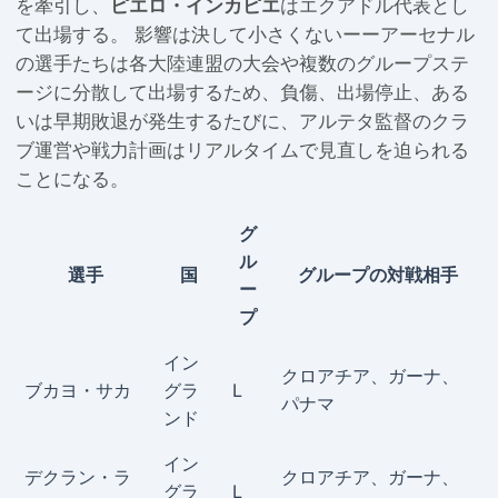
を牽引し、
ピエロ・インカピエ
はエクアドル代表とし
て出場する。 影響は決して小さくないーーアーセナル
の選手たちは各大陸連盟の大会や複数のグループステ
ージに分散して出場するため、負傷、出場停止、ある
いは早期敗退が発生するたびに、アルテタ監督のクラ
ブ運営や戦力計画はリアルタイムで見直しを迫られる
ことになる。
グ
ル
選手
国
グループの対戦相手
ー
プ
イン
クロアチア、ガーナ、
ブカヨ・サカ
グラ
L
パナマ
ンド
イン
デクラン・ラ
クロアチア、ガーナ、
グラ
L