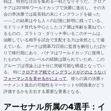
戦は、特別な注目を集める一戦となりそうだ。 クロア
チアは2018年ワールドカップで決勝に進出し、その大
会の準決勝では延長戦の末にイングランドを破った
――この結果は今も人々の記憶に鮮明に残っている。
モドリッチ世代を中心としたコア層は年齢を重ねてい
るものの、ズラトコ・ダリッチ率いるこのチームは、
油断している相手を試合で支配する力は依然として備
えている。 ガーナは開幕72日前に監督を解任したばか
りで移行期にあり、パナマはワールドカップに復帰し
たものの、このレベルの経験は限られていため、この
グループは理論上は十分に突破可能な構成となってい
る。 特に
クロアチア戦でイングランドがどのようなパ
フォーマンスを見せるかによって
、彼らの真の決勝ト
ーナメント進出の可能性をマーケットや関係者がどう
評価するかを左右する重要な要素となる。
アーセナル所属の4選手：イ