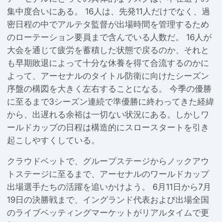
集中度合いにある。 16人は、先発11人だけでなく、過
密日程の中でアルテタ監督が出場時間を管理するため
のローテーション要員まで含んでいる人数だ。 16人が
大会を通じて疲労を蓄積した状態で戻るのか、それと
も早期敗退によって十分な休養を得て合流するのかに
よって、アーセナルのタイトル防衛に向けたシーズン
序盤の構図を大きく左右することになる。 今季の優勝
に至るまで3シーズン連続で準優勝に終わってきた経緯
から、出遅れる余裕は一切ない状況にある。しかしワ
ールドカップの日程は構造的にスロースタートを引き
起こしやすくしている。
クラウドベットで、グループステージからノックアウ
トステージに至るまで、アーセナルのワールドカップ
出場選手たちの活躍を追いかけよう。 6月11日から7月
19日の決勝戦まで、イングランド代表および出場全国
のライブベッティングマーケットがリアルタイムで更