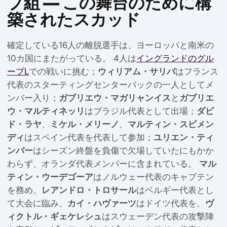
プ組 — この舞台のために構
築されたスカッド
確定している16人の離脱選手は、ヨーロッパと南米の
10カ国にまたがっている。 4人は
イングランドのグル
ープL
での戦いに挑む；
ウィリアム・サリバ
はフランス
代表のスターティングセンターバックの一人としてメ
ンバー入り；
ガブリエウ・マガリャンイス
と
ガブリエ
ウ・マルティネッリ
はブラジル代表として出場；
ダビ
ド・ラヤ
、
ミケル・メリーノ
、
マルティン・スビメン
ディ
はスペイン代表を代表して参加；
ユリエン・ティ
ンバー
はシーズン終盤を負傷で欠場していたにもかか
わらず、オランダ代表メンバーに含まれている。
マル
ティン・ウーデゴーア
はノルウェー代表のキャプテン
を務め、
レアンドロ・トロサール
はベルギー代表とし
て大会に臨み、
カイ・ハヴァーツ
はドイツ代表を、
ヴ
ィクトル・ギェケレシュ
はスウェーデン代表の攻撃陣