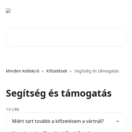
Ugrás a fő tartalomra
Cikkek keresése…
Minden kollekció
Kifizetések
Segítség és támogatás
Segítség és támogatás
13 cikk
Miért tart tovább a kifizetésem a vártnál?