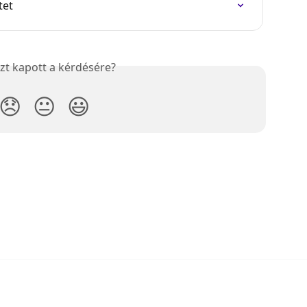
tet
zt kapott a kérdésére?
😞
😐
😃