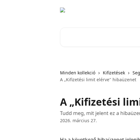
Ugrás a fő tartalomra
Cikkek keresése…
Minden kollekció
Kifizetések
Seg
A „Kifizetési limit elérve" hibaüzenet
A „Kifizetési li
Tudd meg, mit jelent ez a hibaüze
2026. március 27.
Ha a következő hibaüzenet jelenik 