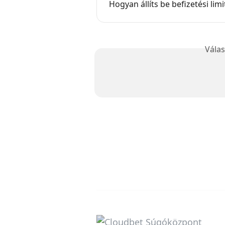
Hogyan állíts be befizetési limi
Válas