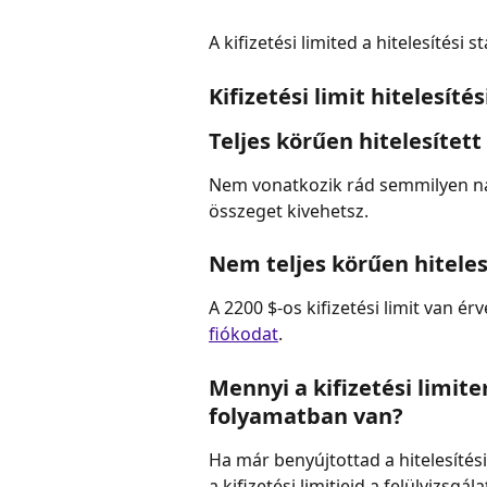
A kifizetési limited a hitelesítési 
Kifizetési limit hitelesíté
Teljes körűen hitelesített 
Nem vonatkozik rád semmilyen napi
összeget kivehetsz.
Nem teljes körűen hitelesí
A 2200 $-os kifizetési limit van ér
fiókodat
.
Mennyi a kifizetési limit
folyamatban van?
Ha már benyújtottad a hitelesíté
a kifizetési limitjeid a felülvizsg