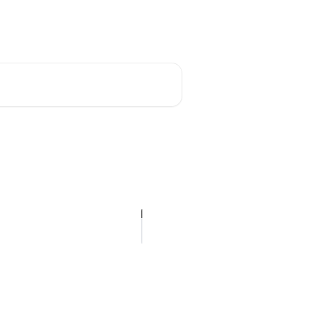
Sportok
E-sport
Magyar