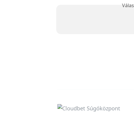
Válas