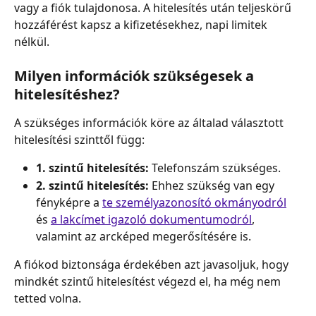
vagy a fiók tulajdonosa. A hitelesítés után teljeskörű 
hozzáférést kapsz a kifizetésekhez, napi limitek 
nélkül.
Milyen információk szükségesek a 
hitelesítéshez?
A szükséges információk köre az általad választott 
hitelesítési szinttől függ:
1. szintű hitelesítés: 
Telefonszám szükséges.
2. szintű hitelesítés: 
Ehhez szükség van egy 
fényképre a 
te személyazonosító okmányodról
és 
a lakcímet igazoló dokumentumodról
, 
valamint az arcképed megerősítésére is.
A fiókod biztonsága érdekében azt javasoljuk, hogy 
mindkét szintű hitelesítést végezd el, ha még nem 
tetted volna.