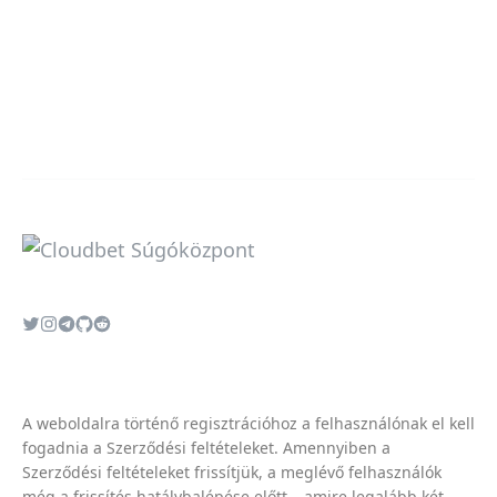
A weboldalra történő regisztrációhoz a felhasználónak el kell
fogadnia a
Szerződési feltételeket
. Amennyiben a
Szerződési feltételeket
frissítjük, a meglévő felhasználók
még a frissítés hatálybalépése előtt – amire legalább két