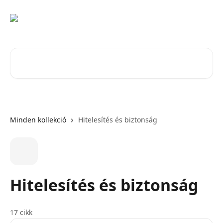
Ugrás a fő tartalomra
Cikkek keresése…
Minden kollekció
Hitelesítés és biztonság
Hitelesítés és biztonság
17 cikk