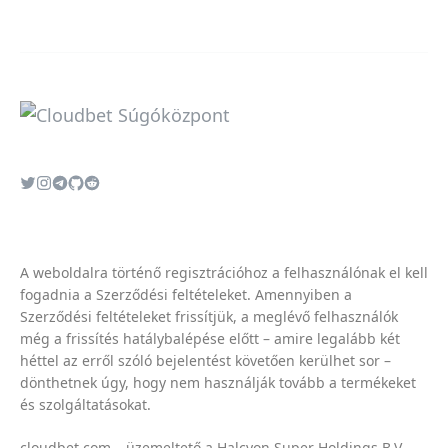
A weboldalra történő regisztrációhoz a felhasználónak el kell
fogadnia a
Szerződési feltételeket
. Amennyiben a
Szerződési feltételeket
frissítjük, a meglévő felhasználók
még a frissítés hatálybalépése előtt – amire legalább két
héttel az erről szóló bejelentést követően kerülhet sor –
dönthetnek úgy, hogy nem használják tovább a termékeket
és szolgáltatásokat.
cloudbet.com – üzemeltető a Halcyon Super Holdings B.V.