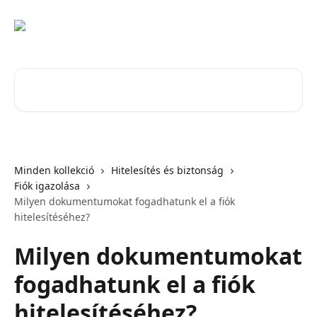
Ugrás a fő tartalomra
Cikkek keresése…
Minden kollekció
Hitelesítés és biztonság
Fiók igazolása
Milyen dokumentumokat fogadhatunk el a fiók
hitelesítéséhez?
Milyen dokumentumokat
fogadhatunk el a fiók
hitelesítéséhez?