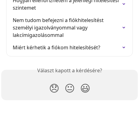
Hogyan ellenőrizhetem a jelenlegi hitelesítési 
szintemet
Nem tudom befejezni a fiókhitelesítést 
személyi igazolványommal vagy 
lakcímigazolásommal
Miért kérhetik a fiókom hitelesítését?
Választ kapott a kérdésére?
😞
😐
😃