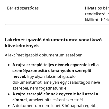
Bérleti szerződés
Hivatalos bé
rendelkező in
kiállított bér
Lakcímet igazoló dokumentumra vonatkozó 
követelmények
A lakcímet igazoló dokumentum esetében:
A rajta szereplő teljes névnek egyeznie kell a 
személyazonosító okmányodon szereplő 
névvel. 
Egy olyan lakcímet igazoló 
dokumentumot, amelyen egy családtagod neve 
szerepel, nem fogadhatunk el.
A rajta szereplő címnek egyeznie kell azzal a 
címmel, 
amelyet hitelesíteni szeretnél.
A dokumentum nem lehet 3 hónapnál régebbi, 