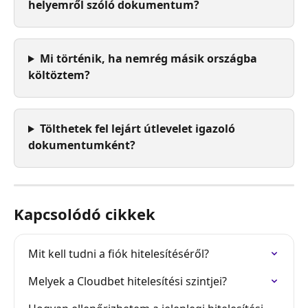
helyemről szóló dokumentum?
Mi történik, ha nemrég másik országba 
költöztem?
Tölthetek fel lejárt útlevelet igazoló 
dokumentumként?
Kapcsolódó cikkek
Mit kell tudni a fiók hitelesítéséről?
Melyek a Cloudbet hitelesítési szintjei?