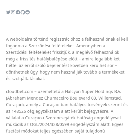
A weboldalra történő regisztrációhoz a felhasználónak el kell
fogadnia a
Szerződési feltételeket
. Amennyiben a
Szerződési feltételeket
frissítjük, a meglévő felhasználók
még a frissítés hatálybalépése előtt – amire legalább két
héttel az erről szóló bejelentést követően kerülhet sor –
dönthetnek úgy, hogy nem használják tovább a termékeket
és szolgáltatásokat.
cloudbet.com – üzemeltető a Halcyon Super Holdings B.V.
(Abraham Mendez Chumaceiro Boulevard 03, Willemstad,
Curaçao), amely a Curaçao-ban hatályos törvények szerint és
az 148526 cégjegyzékszám alatt került bejegyzésre. A
vállalat a Curaçao-i Szerencsejáték Hatóság engedélyével
működik az OGL/2024/328/0599 engedélyszám alatt. Egyes
fizetési módokat teljes egészében saját tulajdonú