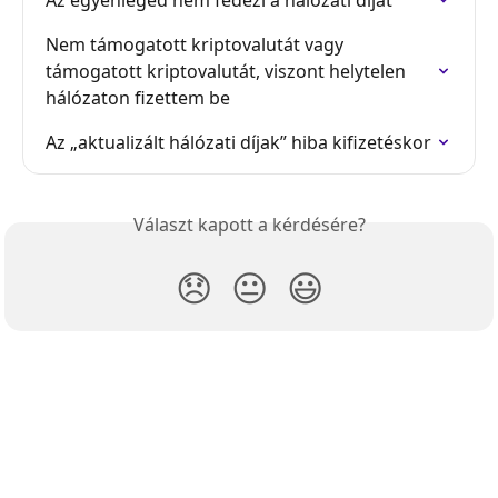
Az egyenleged nem fedezi a hálózati díjat
Nem támogatott kriptovalutát vagy 
támogatott kriptovalutát, viszont helytelen 
hálózaton fizettem be
Az „aktualizált hálózati díjak” hiba kifizetéskor
Választ kapott a kérdésére?
😞
😐
😃