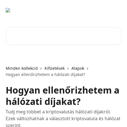
Ugrás a fő tartalomra
Cikkek keresése…
Minden kollekció
Kifizetések
Alapok
Hogyan ellenőrizhetem a hálózati díjakat?
Hogyan ellenőrizhetem a
hálózati díjakat?
Tudj meg többet a kriptovalutás hálózati díjakról.
Ezek változhatnak a választott kriptovaluta és hálózat
szerint.