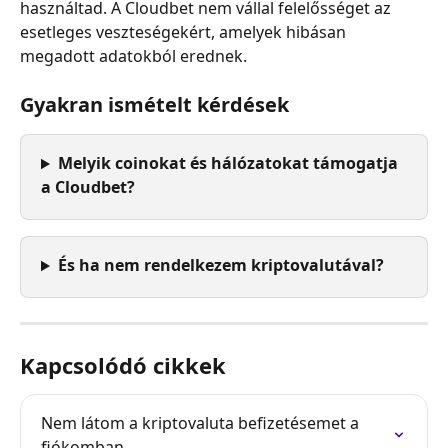
használtad. A Cloudbet nem vállal felelősséget az 
esetleges veszteségekért, amelyek hibásan 
megadott adatokból erednek.
Gyakran ismételt kérdések
Melyik coinokat és hálózatokat támogatja 
a Cloudbet?
És ha nem rendelkezem kriptovalutával?
Kapcsolódó cikkek
Nem látom a kriptovaluta befizetésemet a 
fiókomban