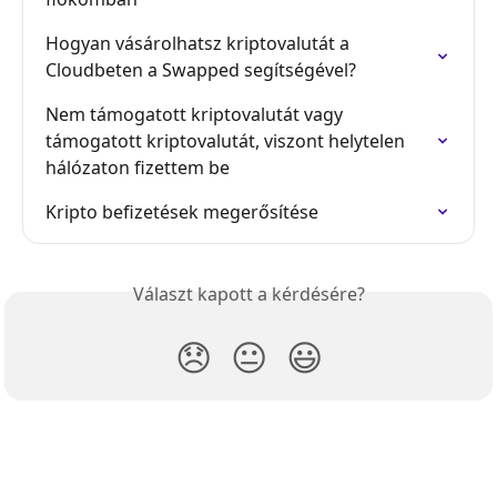
Hogyan vásárolhatsz kriptovalutát a 
Cloudbeten a Swapped segítségével?
Nem támogatott kriptovalutát vagy 
támogatott kriptovalutát, viszont helytelen 
hálózaton fizettem be
Kripto befizetések megerősítése
Választ kapott a kérdésére?
😞
😐
😃