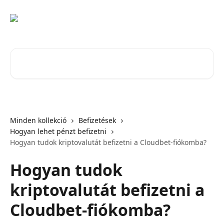
Ugrás a fő tartalomra
Cikkek keresése…
Minden kollekció
Befizetések
Hogyan lehet pénzt befizetni
Hogyan tudok kriptovalutát befizetni a Cloudbet-fiókomba?
Hogyan tudok
kriptovalutát befizetni a
Cloudbet-fiókomba?