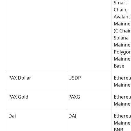
Smart 
Chain, 
Avalanc
Mainnet
(C Chain
Solana 
Mainnet
Polygon
Mainnet
Base
PAX Dollar
USDP
Ethere
Mainne
PAX Gold
PAXG
Ethere
Mainne
Dai
DAI
Ethere
Mainnet
BNB 