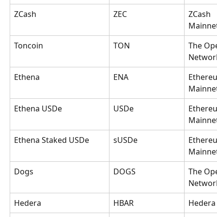
ZCash
ZEC
ZCash 
Mainne
Toncoin
TON
The Op
Networ
Ethena
ENA
Ethere
Mainne
Ethena USDe
USDe
Ethere
Mainne
Ethena Staked USDe
sUSDe
Ethere
Mainne
Dogs
DOGS
The Op
Networ
Hedera
HBAR
Hedera