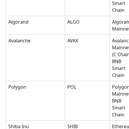
Smart 
Chain
Algorand
ALGO
Algoran
Mainne
Avalanche
AVAX
Avalanc
Mainnet
(C Chain
BNB 
Smart 
Chain
Polygon
POL
Polygon
Mainnet
BNB 
Smart 
Chain
Shiba Inu
SHIB
Ethere