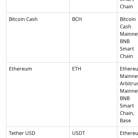
Chain
Bitcoin Cash
BCH
Bitcoin 
Cash 
Mainnet
BNB 
Smart 
Chain
Ethereum
ETH
Ethere
Mainnet
Arbitru
Mainnet
BNB 
Smart 
Chain, 
Base
Tether USD
USDT
Ethere