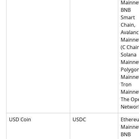
Mainnet
BNB 
Smart 
Chain, 
Avalanc
Mainnet
(C Chain
Solana 
Mainnet
Polygon
Mainnet
Tron 
Mainnet
The Op
Networ
USD Coin
USDC
Ethere
Mainnet
BNB 