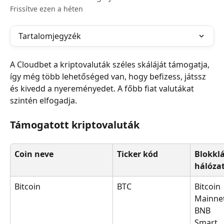
Frissítve ezen a héten
Tartalomjegyzék
A Cloudbet a kriptovaluták széles skáláját támogatja, 
így még több lehetőséged van, hogy befizess, játssz 
és kivedd a nyereményedet. A főbb fiat valutákat 
szintén elfogadja.
Támogatott kriptovaluták
Coin neve
Ticker kód
Blokkl
hálóza
Bitcoin
BTC
Bitcoin 
Mainnet
BNB 
Smart 