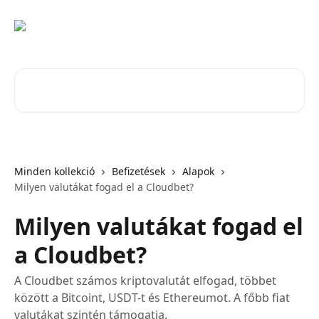
Ugrás a fő tartalomra
Cikkek keresése…
Minden kollekció
Befizetések
Alapok
Milyen valutákat fogad el a Cloudbet?
Milyen valutákat fogad el
a Cloudbet?
A Cloudbet számos kriptovalutát elfogad, többet
között a Bitcoint, USDT-t és Ethereumot. A főbb fiat
valutákat szintén támogatja.