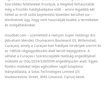
Szerződési feltételeket
frissítjük, a meglévő felhasználók
még a frissítés hatálybalépése előtt – amire legalább két
héttel az erről szóló bejelentést követően kerülhet sor –
dönthetnek úgy, hogy nem használják tovább a termékeket
és szolgáltatásokat.
cloudbet.com – üzemeltető a Halcyon Super Holdings B.V.
(Abraham Mendez Chumaceiro Boulevard 03, Willemstad,
Curaçao), amely a Curaçao-ban hatályos törvények szerint és
az 148526 cégjegyzékszám alatt került bejegyzésre. A
vállalat a Curaçao-i Szerencsejáték Hatóság engedélyével
működik az OGL/2024/328/0599 engedélyszám alatt. Egyes
fizetési módokat teljes egészében saját tulajdonú
leányvállalata, a Solas Technologies Limited (25
Voukourestiou Street, 3045 Limassol, Ciprus) kezel.