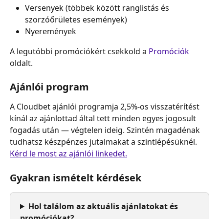
Versenyek (többek között ranglistás és 
szorzóőrületes események)
Nyeremények
A legutóbbi promóciókért csekkold a 
Promóciók
oldalt.
Ajánlói program
A Cloudbet ajánlói programja 2,5%-os visszatérítést 
kínál az ajánlottad által tett minden egyes jogosult 
fogadás után — végtelen ideig. Szintén magadénak 
tudhatsz készpénzes jutalmakat a szintlépésüknél. 
Kérd le most az ajánlói linkedet.
Gyakran ismételt kérdések
Hol találom az aktuális ajánlatokat és 
promóciókat?