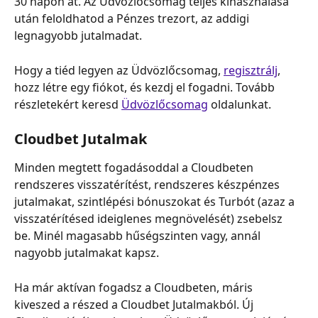
30 napon át. Az Üdvözlőcsomag teljes kihasználása 
után feloldhatod a Pénzes trezort, az addigi 
legnagyobb jutalmadat.
Hogy a tiéd legyen az Üdvözlőcsomag, 
regisztrálj
, 
hozz létre egy fiókot, és kezdj el fogadni. Tovább 
részletekért keresd 
Üdvözlőcsomag
 oldalunkat.
Cloudbet Jutalmak
Minden megtett fogadásoddal a Cloudbeten 
rendszeres visszatérítést, rendszeres készpénzes 
jutalmakat, szintlépési bónuszokat és Turbót (azaz a 
visszatérítésed ideiglenes megnövelését) zsebelsz 
be. Minél magasabb hűségszinten vagy, annál 
nagyobb jutalmakat kapsz.
Ha már aktívan fogadsz a Cloudbeten, máris 
kiveszed a részed a Cloudbet Jutalmakból. Új 