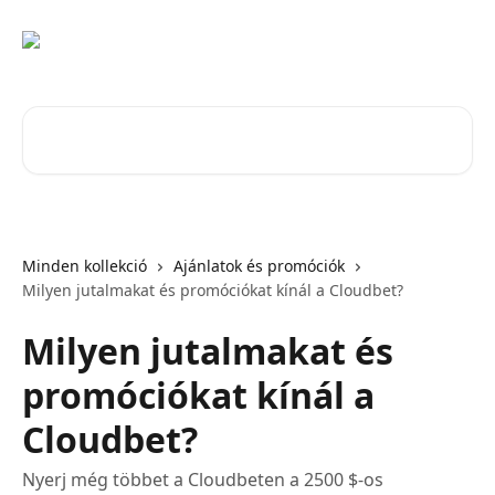
Ugrás a fő tartalomra
Cikkek keresése…
Minden kollekció
Ajánlatok és promóciók
Milyen jutalmakat és promóciókat kínál a Cloudbet?
Milyen jutalmakat és
promóciókat kínál a
Cloudbet?
Nyerj még többet a Cloudbeten a 2500 $-os