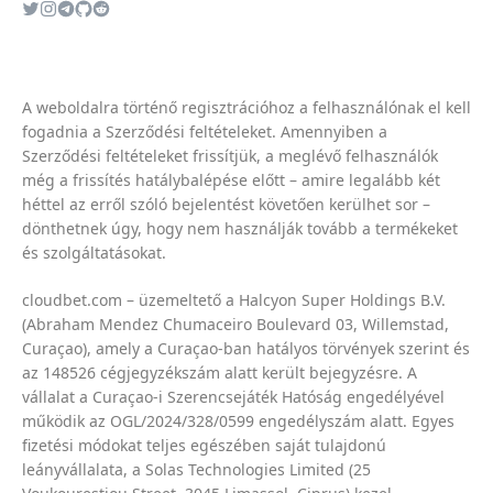
A weboldalra történő regisztrációhoz a felhasználónak el kell
fogadnia a
Szerződési feltételeket
. Amennyiben a
Szerződési feltételeket
frissítjük, a meglévő felhasználók
még a frissítés hatálybalépése előtt – amire legalább két
héttel az erről szóló bejelentést követően kerülhet sor –
dönthetnek úgy, hogy nem használják tovább a termékeket
és szolgáltatásokat.
cloudbet.com – üzemeltető a Halcyon Super Holdings B.V.
(Abraham Mendez Chumaceiro Boulevard 03, Willemstad,
Curaçao), amely a Curaçao-ban hatályos törvények szerint és
az 148526 cégjegyzékszám alatt került bejegyzésre. A
vállalat a Curaçao-i Szerencsejáték Hatóság engedélyével
működik az OGL/2024/328/0599 engedélyszám alatt. Egyes
fizetési módokat teljes egészében saját tulajdonú
leányvállalata, a Solas Technologies Limited (25