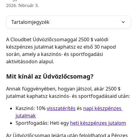
2026. február 3.
Tartalomjegyzék
A Cloudbet Üdvözlőcsomaggal 2500 $ valódi 
készpénzes jutalmat kaphatsz ez első 30 napod 
során, amely a kaszinós- és sportfogadási 
aktivitásodon alapul.
Mit kínál az Üdvözlőcsomag?
Annak függvényében, hogyan játszol, akár 2500 $ 
jutalmat kaphatsz kaszinós- és sportfogadásaid után:
Kaszinó: 10% 
visszatérítés
 és 
napi készpénzes 
jutalmak
Sportfogadás: Heti egy 
heti készpénzes jutalom
Az Üdvözlőcsomag lejárta után feloldhatod a Pénzes 