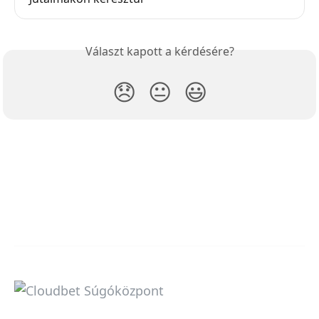
Választ kapott a kérdésére?
😞
😐
😃