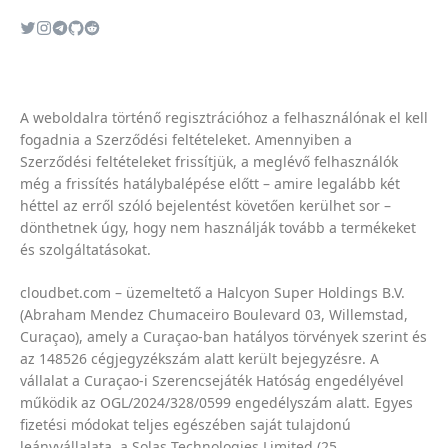
A weboldalra történő regisztrációhoz a felhasználónak el kell
fogadnia a
Szerződési feltételeket
. Amennyiben a
Szerződési feltételeket
frissítjük, a meglévő felhasználók
még a frissítés hatálybalépése előtt – amire legalább két
héttel az erről szóló bejelentést követően kerülhet sor –
dönthetnek úgy, hogy nem használják tovább a termékeket
és szolgáltatásokat.
cloudbet.com – üzemeltető a Halcyon Super Holdings B.V.
(Abraham Mendez Chumaceiro Boulevard 03, Willemstad,
Curaçao), amely a Curaçao-ban hatályos törvények szerint és
az 148526 cégjegyzékszám alatt került bejegyzésre. A
vállalat a Curaçao-i Szerencsejáték Hatóság engedélyével
működik az OGL/2024/328/0599 engedélyszám alatt. Egyes
fizetési módokat teljes egészében saját tulajdonú
leányvállalata, a Solas Technologies Limited (25