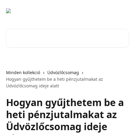
Ugrás a fő tartalomra
Cikkek keresése…
Minden kollekció
Üdvözlőcsomag
Hogyan gyűjthetem be a heti pénzjutalmakat az
Üdvözlőcsomag ideje alatt
Hogyan gyűjthetem be a
heti pénzjutalmakat az
Üdvözlőcsomag ideje