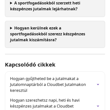
A sportfogadásokból szerzett heti 
készpénzes jutalmak lejárhatnak?
Hogyan kerülnek ezek a 
sportfogadásokból szerezz készpénzes 
jutalmak kiszámításra?
Kapcsolódó cikkek
Hogyan gyűjtheted be a jutalmakat a 
Jutalomnaptárból a Cloudbet Jutalmakon 
keresztül
Hogyan szerezhetsz napi, heti és havi 
készpénzes jutalmakat a Cloudbet 