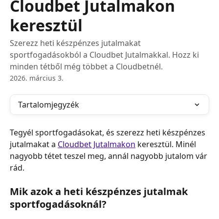
Cloudbet Jutalmakon
keresztül
Szerezz heti készpénzes jutalmakat
sportfogadásokból a Cloudbet Jutalmakkal. Hozz ki
minden tétből még többet a Cloudbetnél.
2026. március 3.
Tartalomjegyzék
Tegyél sportfogadásokat, és szerezz heti készpénzes 
jutalmakat a 
Cloudbet Jutalmakon
 keresztül. Minél 
nagyobb tétet teszel meg, annál nagyobb jutalom vár 
rád.
Mik azok a heti készpénzes jutalmak 
sportfogadásoknál?