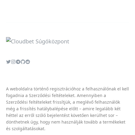
A weboldalra történő regisztrációhoz a felhasználónak el kell
fogadnia a
Szerződési feltételeket
. Amennyiben a
Szerződési feltételeket
frissítjük, a meglévő felhasználók
még a frissítés hatálybalépése előtt – amire legalább két
héttel az erről szóló bejelentést követően kerülhet sor –
dönthetnek úgy, hogy nem használják tovább a termékeket
és szolgáltatásokat.