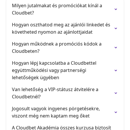
Milyen jutalmakat és promóciókat kínál a
Cloudbet?
Hogyan oszthatod meg az ajánlói linkedet és
követheted nyomon az ajánlottjaidat
Hogyan működnek a promóciós kódok a
Cloudbeten?
Hogyan lépj kapcsolatba a Cloudbettel
együttműködési vagy partnerségi
lehetőségek ügyében
Van lehetőség a VIP-státusz átvitelére a
Cloudbetnél?
Jogosult vagyok ingyenes pörgetésekre,
viszont még nem kaptam meg őket
A Cloudbet Akadémia összes kurzusa biztosít