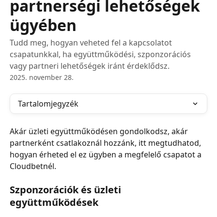
partnerségi lehetőségek
ügyében
Tudd meg, hogyan veheted fel a kapcsolatot
csapatunkkal, ha együttműködési, szponzorációs
vagy partneri lehetőségek iránt érdeklődsz.
2025. november 28.
Tartalomjegyzék
Akár üzleti együttműködésen gondolkodsz, akár 
partnerként csatlakoznál hozzánk, itt megtudhatod, 
hogyan érheted el ez ügyben a megfelelő csapatot a 
Cloudbetnél.
Szponzorációk és üzleti 
együttműködések