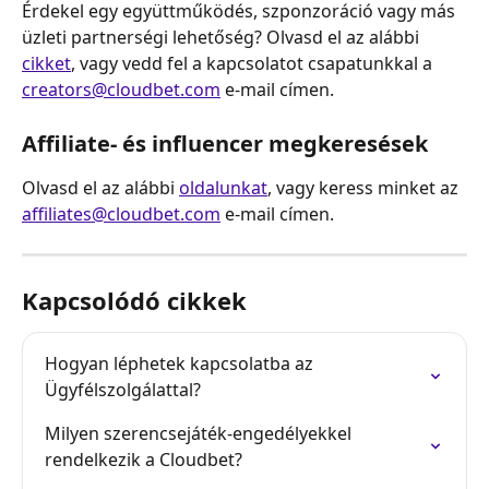
Érdekel egy együttműködés, szponzoráció vagy más 
üzleti partnerségi lehetőség? Olvasd el az alábbi 
cikket
, vagy vedd fel a kapcsolatot csapatunkkal a 
creators@cloudbet.com
 e-mail címen. 
Affiliate- és influencer megkeresések
Olvasd el az alábbi 
oldalunkat
, vagy keress minket az 
affiliates@cloudbet.com
 e-mail címen.
Kapcsolódó cikkek
Hogyan léphetek kapcsolatba az 
Ügyfélszolgálattal?
Milyen szerencsejáték-engedélyekkel 
rendelkezik a Cloudbet?