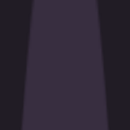
Casino
eSport
Tous les jeux
🌟
Pulse