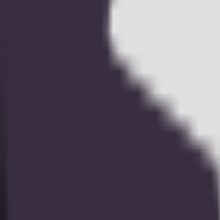
Croupier en direct
Provably Fair
Blog
Telegram
Assistance