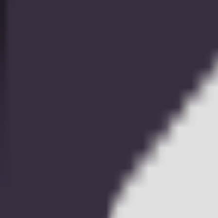
Nouveaux jeux
Haut RTP